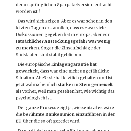
der ursprünglichen Sparpaketversion entfacht
worden ist ?
Das wird sich zeigen. Aber es war schon in den
letzten Tagen erstaunlich, dass es zwar viele
Diskussionen gegeben hat in europa, aber von
tatsächlicher Ansteckungsgefahr war wenig
zu merken.
Sogar die Zinsaufschläge der
Südstaaten sind stabil geblieben.
Die europäische
Einlagengarantie hat
gewackelt,
dass war eine nicht ungefährliche
Situaiton. Abe3r sie hat letztlich gehalten und ist
jetzt wahrscheinlich
stärker in Stein gemeiselt
als vorher, weil man gesehen hat, wie wichtig das
psychologisch ist.
Der ganze Prozess zeigt ja, wie
zentral es wäre
die berühmte Bankenunion einzuführen in der
EU
, über die so oft geredet wird.
Da wird jetzt europäische Einlagensicherung