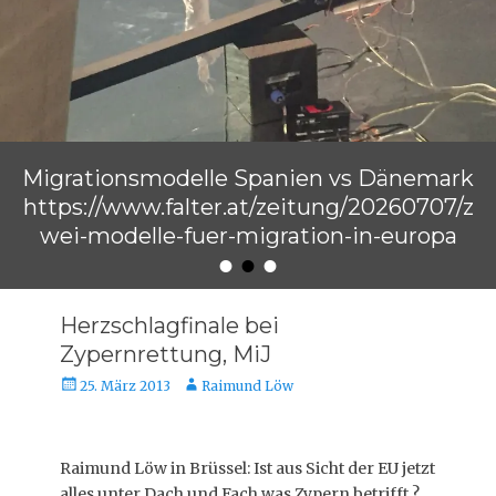
Migrationsmodelle Spanien vs Dänemark
https://www.falter.at/zeitung/20260707/z
wei-modelle-fuer-migration-in-europa
•
•
•
Veröffentlicht am
von
Raimund Löw
Herzschlagfinale bei
Zypernrettung, MiJ
Veröffentlicht
Autor
25. März 2013
Raimund Löw
am
Raimund Löw in Brüssel: Ist aus Sicht der EU jetzt
alles unter Dach und Fach was Zypern betrifft ?