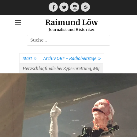
Weiter
zum
Facebook
Twitter
Instagram
Webseite
Inhalt
Raimund Löw
Journalist und Historiker
Suche
nach:
Start
»
Archiv ORF - Radiobeiträge
»
Herzschlagfinale bei Zypernrettung, MiJ