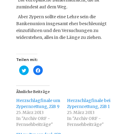
Die europäische Bankenaufsicht, die ist
zumindest auf dem Weg.
Aber Zypern sollte eine Lehre sein die
Bankenunion insgesamt eher beschleunigt
einzuführen und den Versuchungen zu
widerstehen, alles in die Länge zu ziehen.
Teilen mit:
K
K
l
l
i
i
c
c
k
k
,
,
u
u
Ähnliche Beiträge
m
m
ü
a
Herzschlagfinale um
Herzschlagfinale bei
b
u
e
f
Zypernrettung, ZiB 9
Zypernrettung, ZiB 1
r
F
25. März 2013
T
a
25. März 2013
w
c
In "Archiv ORF -
In "Archiv ORF -
i
e
t
b
Fernsehbeiträge"
Fernsehbeiträge"
t
o
e
o
r
k