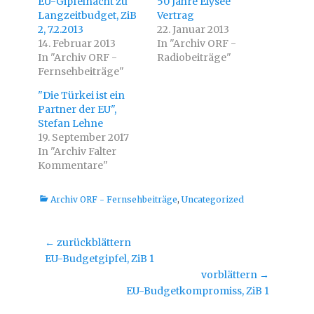
EU-Gipfelnacht zu
50 Jahre Elysee
b
u
e
f
Langzeitbudget, ZiB
Vertrag
r
F
2, 7.2.2013
T
a
22. Januar 2013
w
c
14. Februar 2013
In "Archiv ORF -
i
e
t
b
In "Archiv ORF -
Radiobeiträge"
t
o
Fernsehbeiträge"
e
o
r
k
z
z
"Die Türkei ist ein
u
u
t
t
Partner der EU",
e
e
i
i
Stefan Lehne
l
l
19. September 2017
e
e
n
n
In "Archiv Falter
(
(
W
W
Kommentare"
i
i
r
r
d
d
i
i
Kategorien
Archiv ORF - Fernsehbeiträge
,
Uncategorized
n
n
n
n
e
e
u
u
e
e
Beitragsnavigation
← zurückblättern
m
m
F
F
Vorheriger
EU-Budgetgipfel, ZiB 1
e
e
n
n
Beitrag:
vorblättern →
s
s
Nächster
t
t
EU-Budgetkompromiss, ZiB 1
e
e
Beitrag:
r
r