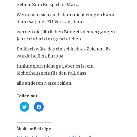
geben. Zum Beispiel im März.
Wenn man sich auch dann nicht einigen kann,
dann sagt der EU-Vertrag, dann
werden die jährlichen Budgets der vergangen
Jahre einfach fortgeschrieben.
Politisch wäre das ein schlechtes Zeichen. Es
würde heißen, Europa
funktioniert nicht gut, aber es ist ein
Sicherheitsnetz für den Fall, dass
alle anderen Netze reißen.
Teilen mit:
K
K
l
l
i
i
c
c
k
k
,
,
u
u
Ähnliche Beiträge
m
m
ü
a