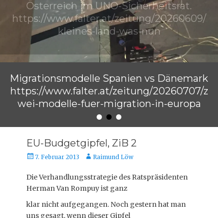
Österreich im UNO-Sicherheitsrat.
https://www.falter.at/zeitung/20260609/
kleines-land-was-nun
Veröffentlicht am
von
Raimund Löw
Migrationsmodelle Spanien vs Dänemark
https://www.falter.at/zeitung/20260707/z
wei-modelle-fuer-migration-in-europa
•
•
•
Veröffentlicht am
von
Raimund Löw
EU-Budgetgipfel, ZiB 2
Veröffentlicht
Autor
7. Februar 2013
Raimund Löw
am
Die Verhandlungsstrategie des Ratspräsidenten
Herman Van Rompuy ist ganz
klar nicht aufgegangen. Noch gestern hat man
uns gesagt, wenn dieser Gipfel