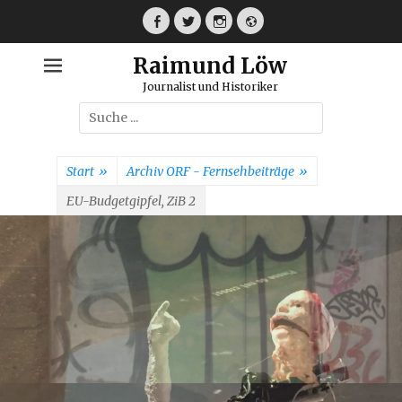
Weiter
zum
Facebook
Twitter
Instagram
Webseite
Inhalt
Raimund Löw
Journalist und Historiker
Suche
nach:
Start
»
Archiv ORF - Fernsehbeiträge
»
EU-Budgetgipfel, ZiB 2