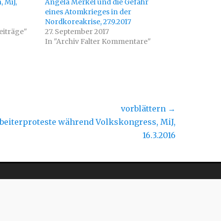
 MiJ,
Angela Merkel und die Gefahr
eines Atomkrieges in der
Nordkoreakrise, 27.9.2017
eiträge"
27. September 2017
In "Archiv Falter Kommentare"
vorblättern →
hster
beiterproteste während Volkskongress, MiJ,
rag:
16.3.2016