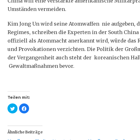
China will eine verstärkte amerikanische Militärpr
Umständen vermeiden.
Kim Jong Un wird seine Atomwaffen nie aufgeben, d
Regimes, schreiben die Experten in der South Chin
offiziell als Atommacht anerkannt wird, würde das
und Provokationen verzichten. Die Politik der Groß
der Vergangenheit auch steht der koreanischen Hal
Gewaltmaßnahmen bevor.
Teilen mit:
K
K
l
l
i
i
c
c
k
k
,
,
u
u
Ähnliche Beiträge
m
m
ü
a