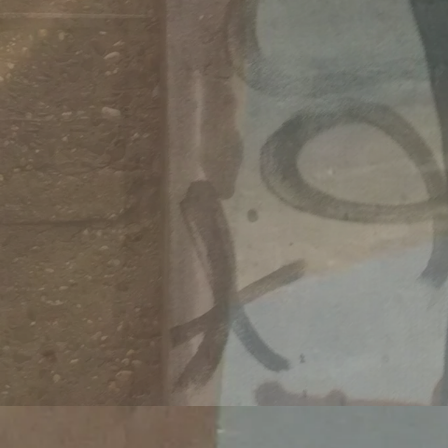
Migrati
https:/
wei-mo
Veröffentlicht 