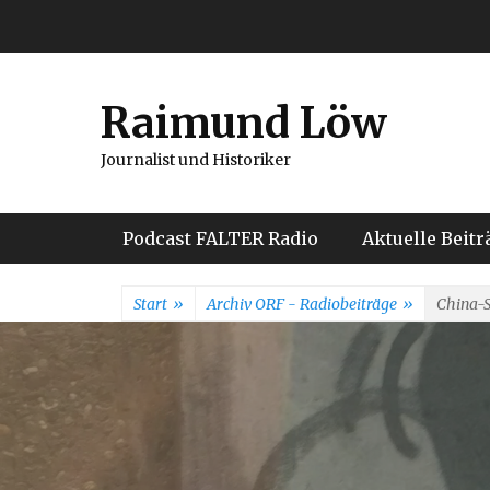
Weiter
zum
Inhalt
Raimund Löw
Journalist und Historiker
Hauptmenü
Podcast FALTER Radio
Aktuelle Beitr
Start
»
Archiv ORF - Radiobeiträge
»
China-S