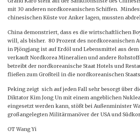
Grand Karo steht auf der Sanktionsliste des Chin
mit 30 anderen nordkoreanischen Schiffen. Mindeste
chinesischen Küste vor Anker lagen, mussten abdre
China demonstriert, dass es die wirtschaftlichen 
will, als bisher. 80 Prozent des nordkoreanischen 
in Pjöngjang ist auf Erdöl und Lebensmittel aus d
verkauft Nordkorea Mineralien und andere Rohstoff
betreibt der nordkoreanische Staat Hotels und Resta
fließen zum Großteil in die nordkoreanischen Staat
Peking zeigt sich auf jeden Fall sehr besorgt über 
Diktator Kim Jong Un mit einem angeblichen Nuklea
eingesetzt werden kann, stößt bei Außenminister Wa
großangelegten Militärmanöver der USA und Südkor
OT Wang Yi