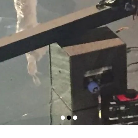
•
•
•