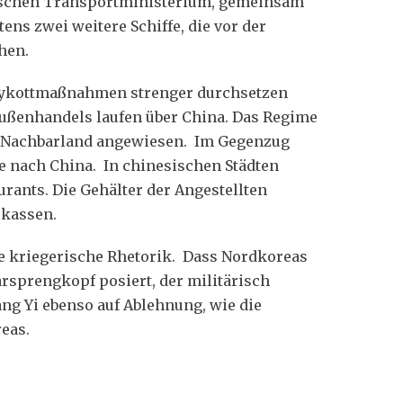
esischen Transportministerium, gemeinsam
ns zwei weitere Schiffe, die vor der
hen.
Boykottmaßnahmen strenger durchsetzen
Außenhandels laufen über China. Das Regime
em Nachbarland angewiesen. Im Gegenzug
e nach China. In chinesischen Städten
urants. Die Gehälter der Angestellten
skassen.
die kriegerische Rhetorik. Dass Nordkoreas
rsprengkopf posiert, der militärisch
ng Yi ebenso auf Ablehnung, wie die
eas.