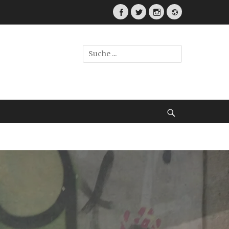
Facebook
Twitter
Instagram
Webseite
Suche
nach:
Suche