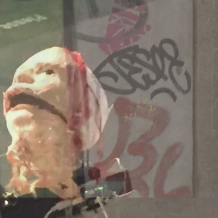
Dänemark
260707/z
-europa