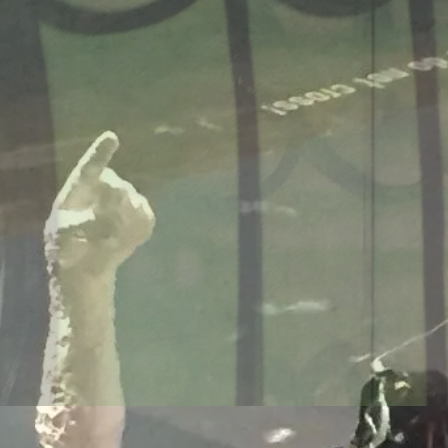
onsmodelle Spanien vs 
/www.falter.at/zeitung/20
delle-fuer-migration-in
am
von
Raimund Löw
weiterlesen...