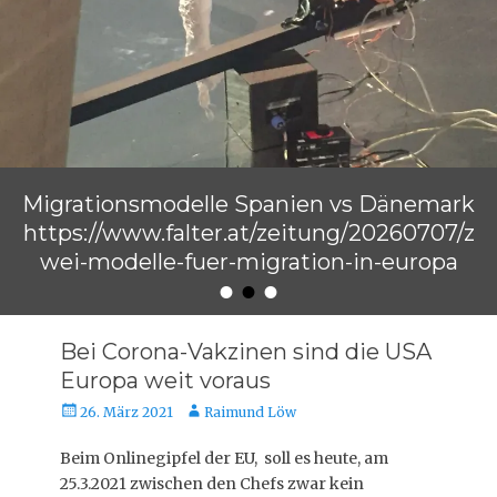
Migrationsmodelle Spanien vs Dänemark
https://www.falter.at/zeitung/20260707/z
wei-modelle-fuer-migration-in-europa
•
•
•
Veröffentlicht am
von
Raimund Löw
Bei Corona-Vakzinen sind die USA
Europa weit voraus
Veröffentlicht
Autor
26. März 2021
Raimund Löw
am
Beim Onlinegipfel der EU, soll es heute, am
25.3.2021 zwischen den Chefs zwar kein