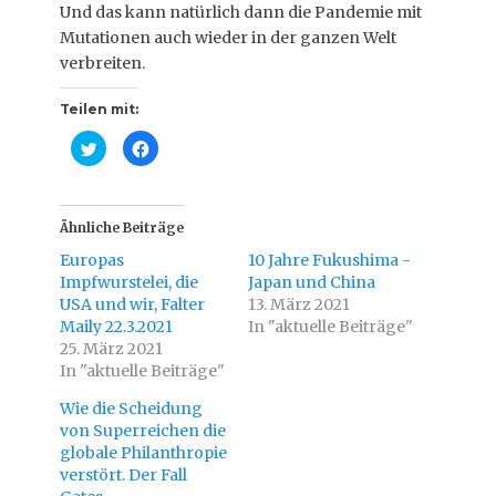
Und das kann natürlich dann die Pandemie mit
Mutationen auch wieder in der ganzen Welt
verbreiten.
Teilen mit:
K
K
l
l
i
i
c
c
k
k
,
,
u
u
Ähnliche Beiträge
m
m
ü
a
Europas
10 Jahre Fukushima -
b
u
e
f
Impfwurstelei, die
Japan und China
r
F
USA und wir, Falter
T
a
13. März 2021
w
c
Maily 22.3.2021
In "aktuelle Beiträge"
i
e
t
b
25. März 2021
t
o
In "aktuelle Beiträge"
e
o
r
k
z
z
Wie die Scheidung
u
u
t
t
von Superreichen die
e
e
i
i
globale Philanthropie
l
l
verstört. Der Fall
e
e
n
n