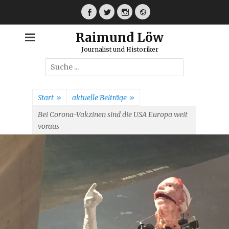
Weiter
zum
Facebook
Twitter
Instagram
Webseite
Inhalt
Raimund Löw
Journalist und Historiker
Suche
nach:
Start
»
aktuelle Beiträge
»
Bei Corona-Vakzinen sind die USA Europa weit
voraus