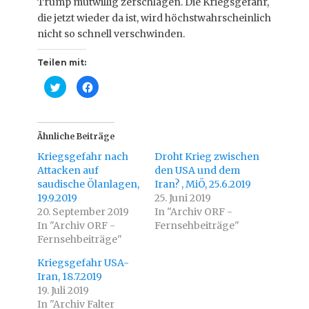
Trump mutwillig zerschlagen. Die Kriegsgefahr,
die jetzt wieder da ist, wird höchstwahrscheinlich
nicht so schnell verschwinden.
Teilen mit:
K
K
l
l
i
i
c
c
k
k
,
,
u
u
Ähnliche Beiträge
m
m
ü
a
Kriegsgefahr nach
Droht Krieg zwischen
b
u
e
f
Attacken auf
den USA und dem
r
F
saudische Ölanlagen,
T
a
Iran? , MiÖ, 25.6.2019
w
c
19.9.2019
25. Juni 2019
i
e
t
b
20. September 2019
In "Archiv ORF -
t
o
In "Archiv ORF -
e
o
Fernsehbeiträge"
r
k
Fernsehbeiträge"
z
z
u
u
t
t
Kriegsgefahr USA-
e
e
i
i
Iran, 18.7.2019
l
l
19. Juli 2019
e
e
n
n
In "Archiv Falter
(
(