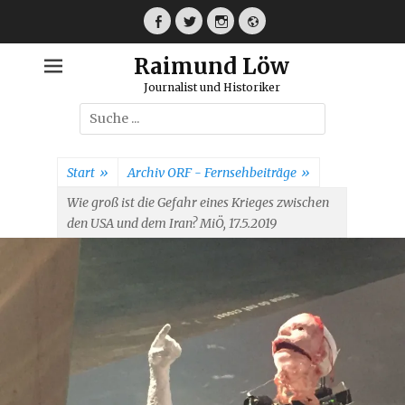
Weiter
zum
Facebook
Twitter
Instagram
Webseite
Inhalt
Raimund Löw
Journalist und Historiker
Suche
nach:
Start
»
Archiv ORF - Fernsehbeiträge
»
Wie groß ist die Gefahr eines Krieges zwischen
den USA und dem Iran? MiÖ, 17.5.2019