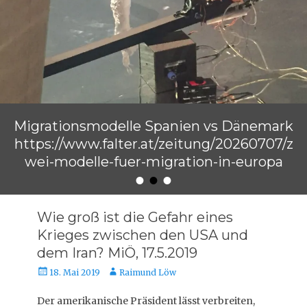
Migrationsmodelle Spanien vs Dänemark
https://www.falter.at/zeitung/20260707/z
wei-modelle-fuer-migration-in-europa
•
•
•
Veröffentlicht am
von
Raimund Löw
Wie groß ist die Gefahr eines
Krieges zwischen den USA und
dem Iran? MiÖ, 17.5.2019
Veröffentlicht
Autor
18. Mai 2019
Raimund Löw
am
Der amerikanische Präsident lässt verbreiten,