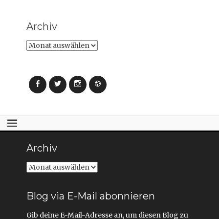
t
t
)
)
Archiv
Archiv
Facebook
Twitter
Instagram
Webseite
Archiv
Archiv
Blog via E-Mail abonnieren
Gib deine E-Mail-Adresse an, um diesen Blog zu