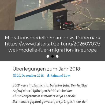
Migrationsmodelle Spanien vs Dänemark
https://www.falter.at/zeitung/20260707/z
wei-modelle-fuer-migration-in-europa
•
•
•
Veröffentlicht am
von
Raimund Löw
Überlegungen zum Jahr 2018
Veröffentlicht
Autor
20. Dezember 2018
Raimund Löw
am
2018 war ein ziemlich turbulentes Jahr. Der heftige
Aufruf einer 15jährigen Schülerin bei der
Klimakonferenz in Kattowitz ist ja eher als
Formsache geplant gewesen, ursprünglich war der