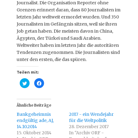
Journalist. Die Organisation Reporter ohne
Grenzen erinnert daran, dass 80 Journalisten im
letzten Jahr weltweit ermordet wurden. Und 350
Journalisten im Gefängnis sitzen, weil sie ihren
Job getan haben. Die meisten davon in China,
Ägypten, der Türkei und Saudi Arabien.
Weltweiter haben im letzten Jahr die autoritären
Tendenzen zugenommen. Die Journalisten sind
unter den ersten, die das spüren.
Teilen mit:
K
K
l
l
i
i
c
c
k
k
,
,
u
u
Ähnliche Beiträge
m
m
ü
a
Bankgeheimnis
2017 - ein Wendejahr
b
u
e
f
endgültig ade, AJ,
für die Weltpolitik
r
F
14.10.2014
T
a
28. Dezember 2017
w
c
15. Oktober 2014
In "Archiv ORF -
i
e
t
b