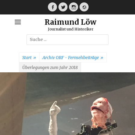
Weiter
zum
Facebook
Twitter
Instagram
Webseite
Inhalt
Raimund Löw
Journalist und Historiker
Suche
nach:
Start
»
Archiv ORF - Fernsehbeiträge
»
Überlegungen zum Jahr 2018