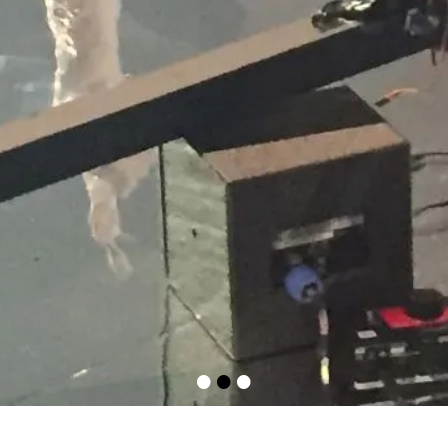
•
•
•