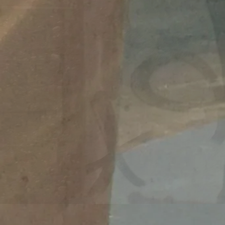
Migrati
https:/
wei-mo
Veröffentlicht 