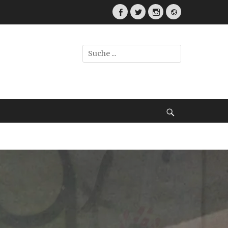
Facebook
Twitter
Instagram
Webseite
Suche
nach:
Suche