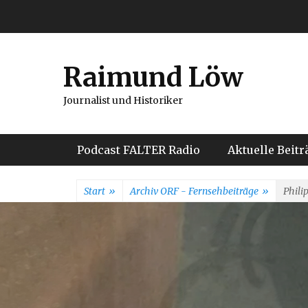
Weiter
zum
Inhalt
Raimund Löw
Journalist und Historiker
Hauptmenü
Podcast FALTER Radio
Aktuelle Beitr
Start
»
Archiv ORF - Fernsehbeiträge
»
Phili