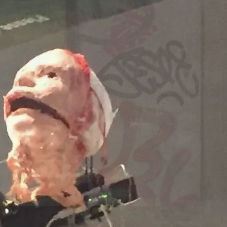
Dänemark
260707/z
-europa