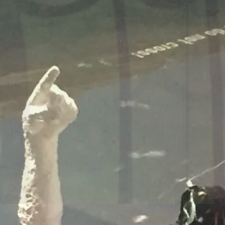
onsmodelle Spanien vs 
/www.falter.at/zeitung/20
delle-fuer-migration-in
am
von
Raimund Löw
weiterlesen...