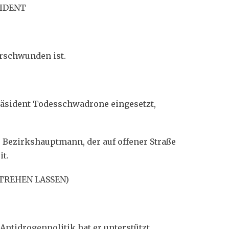
SIDENT
erschwunden ist.
räsident Todesschwadrone eingesetzt,
r Bezirkshauptmann, der auf offener Straße
it.
STREHEN LASSEN)
Antidrogenpolitik hat er unterstützt.