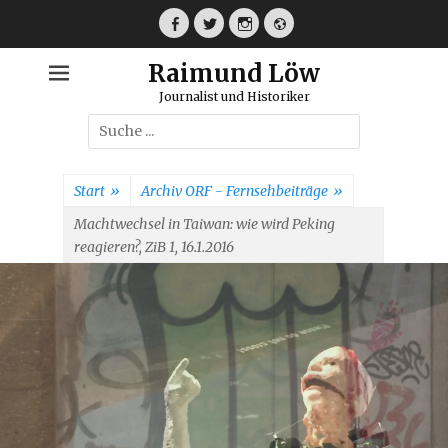
Weiter
zum
Facebook
Twitter
Instagram
Webseite
Inhalt
Raimund Löw
Journalist und Historiker
Suche
nach:
Start
»
Archiv ORF - Fernsehbeiträge
»
Machtwechsel in Taiwan: wie wird Peking
reagieren?, ZiB 1, 16.1.2016