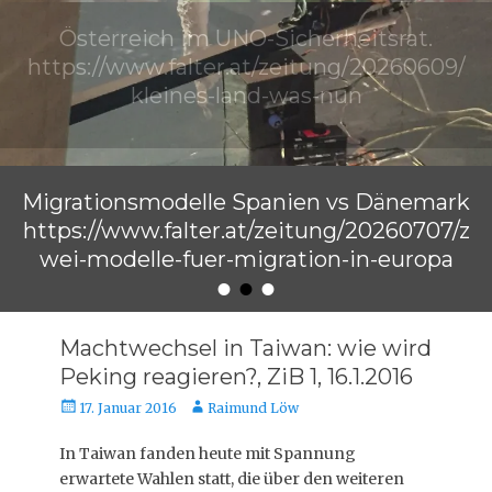
Österreich im UNO-Sicherheitsrat.
https://www.falter.at/zeitung/20260609/
kleines-land-was-nun
Veröffentlicht am
von
Raimund Löw
Migrationsmodelle Spanien vs Dänemark
https://www.falter.at/zeitung/20260707/z
wei-modelle-fuer-migration-in-europa
•
•
•
Veröffentlicht am
von
Raimund Löw
Machtwechsel in Taiwan: wie wird
Peking reagieren?, ZiB 1, 16.1.2016
Veröffentlicht
Autor
17. Januar 2016
Raimund Löw
am
In Taiwan fanden heute mit Spannung
erwartete Wahlen statt, die über den weiteren