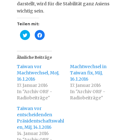
darstellt, wird für die Stabilität ganz Asiens
wichtig sein.
Teilen mit:
K
K
l
l
i
i
c
c
k
k
,
,
u
u
Ähnliche Beiträge
m
m
ü
a
Taiwan vor
Machtwechsel in
b
u
e
f
Machtwechsel, MoJ,
Taiwan fix, MiJ,
r
F
16.1.2016
T
a
16.1.2016
w
c
17. Januar 2016
17. Januar 2016
i
e
t
b
In "Archiv ORF -
In "Archiv ORF -
t
o
Radiobeiträge"
e
o
Radiobeiträge"
r
k
z
z
Taiwan vor
u
u
t
t
entscheidenden
e
e
i
i
Präsidentschaftswahl
l
l
en, MiJ, 14.1.2016
e
e
n
n
14. Januar 2016
(
(
W
W
In "Archiv ORF -