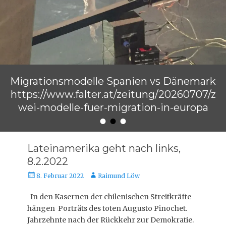
Migrationsmodelle Spanien vs Dänemark
https://www.falter.at/zeitung/20260707/z
wei-modelle-fuer-migration-in-europa
•
•
•
Veröffentlicht am
von
Raimund Löw
Lateinamerika geht nach links,
8.2.2022
Veröffentlicht
Autor
8. Februar 2022
Raimund Löw
am
In den Kasernen der chilenischen Streitkräfte
hängen Porträts des toten Augusto Pinochet.
Jahrzehnte nach der Rückkehr zur Demokratie.