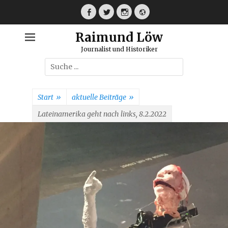
Weiter
zum
Facebook
Twitter
Instagram
Webseite
Inhalt
Raimund Löw
Journalist und Historiker
Suche
nach:
Start
»
aktuelle Beiträge
»
Lateinamerika geht nach links, 8.2.2022