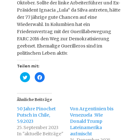
Oktober. Sollte der linke Arbeiterführer und Ex-
Präsident Ignacia „Lula“ da Silva antreten, hätte
der 77 jährige gute Chancen auf eine
Wiederwahl. In Kolumbien hat ein
Friedensvertrag mit der Guerillabewegung
FARC 2016 den Weg zur Demokratisierung
geebnet. Ehemalige Guerilleros sind im
politischen Leben aktiv.
Teilen mit:
K
K
l
l
i
i
c
c
k
k
,
,
u
u
Ähnliche Beiträge
m
m
ü
a
50 Jahre Pinochet
Von Argentinien bis
b
u
e
f
Putsch in Chile,
Venezuela :Wie
r
F
5.9.2023
T
a
Donald Trump
w
c
25. September 2023
Lateinamerika
i
e
t
b
In "aktuelle Beiträge"
aufmischt
t
o
e
o