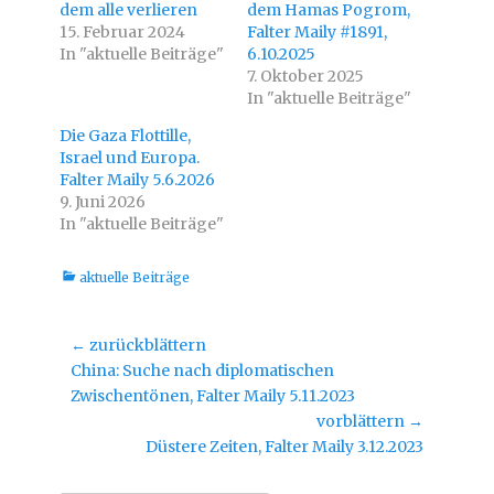
dem alle verlieren
T
a
dem Hamas Pogrom,
w
c
15. Februar 2024
Falter Maily #1891,
i
e
t
b
In "aktuelle Beiträge"
6.10.2025
t
o
e
o
7. Oktober 2025
r
k
In "aktuelle Beiträge"
z
z
u
u
t
t
Die Gaza Flottille,
e
e
i
i
Israel und Europa.
l
l
Falter Maily 5.6.2026
e
e
n
n
9. Juni 2026
(
(
W
W
In "aktuelle Beiträge"
i
i
r
r
d
d
i
i
Kategorien
aktuelle Beiträge
n
n
n
n
e
e
u
u
e
e
Beitragsnavigation
← zurückblättern
m
m
F
F
Vorheriger
China: Suche nach diplomatischen
e
e
n
n
Beitrag:
Zwischentönen, Falter Maily 5.11.2023
s
s
t
t
vorblättern →
e
e
Nächster
r
Düstere Zeiten, Falter Maily 3.12.2023
r
g
g
Beitrag:
e
e
ö
ö