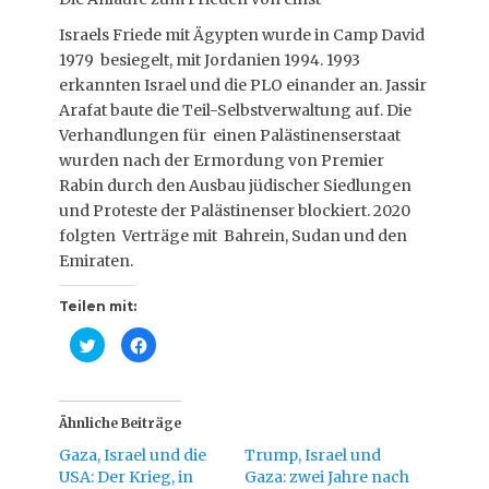
Israels Friede mit Ägypten wurde in Camp David
1979 besiegelt, mit Jordanien 1994. 1993
erkannten Israel und die PLO einander an. Jassir
Arafat baute die Teil-Selbstverwaltung auf. Die
Verhandlungen für einen Palästinenserstaat
wurden nach der Ermordung von Premier
Rabin durch den Ausbau jüdischer Siedlungen
und Proteste der Palästinenser blockiert. 2020
folgten Verträge mit Bahrein, Sudan und den
Emiraten.
Teilen mit:
K
K
l
l
i
i
c
c
k
k
,
,
u
u
Ähnliche Beiträge
m
m
ü
a
Gaza, Israel und die
Trump, Israel und
b
u
e
f
USA: Der Krieg, in
Gaza: zwei Jahre nach
r
F