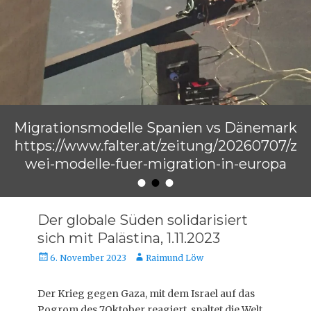
Migrationsmodelle Spanien vs Dänemark
https://www.falter.at/zeitung/20260707/z
wei-modelle-fuer-migration-in-europa
•
•
•
Veröffentlicht am
von
Raimund Löw
Der globale Süden solidarisiert
sich mit Palästina, 1.11.2023
Veröffentlicht
Autor
6. November 2023
Raimund Löw
am
Der Krieg gegen Gaza, mit dem Israel auf das
Pogrom des 7.Oktober reagiert, spaltet die Welt.