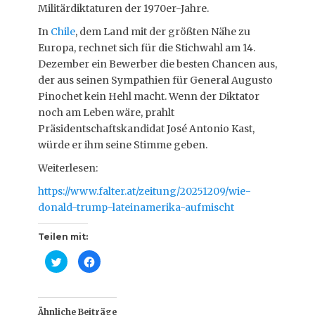
Militärdiktaturen der 1970er-Jahre.
In
Chile
, dem Land mit der größten Nähe zu
Europa, rechnet sich für die Stichwahl am 14.
Dezember ein Bewerber die besten Chancen aus,
der aus seinen Sympathien für General Augusto
Pinochet kein Hehl macht. Wenn der Diktator
noch am Leben wäre, prahlt
Präsidentschaftskandidat José Antonio Kast,
würde er ihm seine Stimme geben.
Weiterlesen:
https://www.falter.at/zeitung/20251209/wie-
donald-trump-lateinamerika-aufmischt
Teilen mit:
K
K
l
l
i
i
c
c
k
k
,
,
u
u
Ähnliche Beiträge