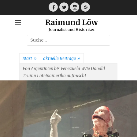
Weiter
zum
Facebook
Twitter
Instagram
Webseite
Inhalt
Raimund Löw
Journalist und Historiker
Suche
nach:
Start
»
aktuelle Beiträge
»
Von Argentinien bis Venezuela :Wie Donald
Trump Lateinamerika aufmischt