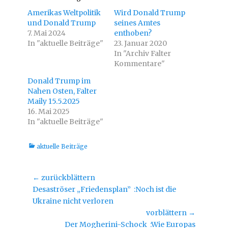
m
m
ü
a
Amerikas Weltpolitik
Wird Donald Trump
b
u
e
f
und Donald Trump
seines Amtes
r
F
7. Mai 2024
T
a
enthoben?
w
c
In "aktuelle Beiträge"
23. Januar 2020
i
e
t
b
In "Archiv Falter
t
o
e
o
Kommentare"
r
k
z
z
Donald Trump im
u
u
t
t
Nahen Osten, Falter
e
e
i
i
Maily 15.5.2025
l
l
16. Mai 2025
e
e
n
n
In "aktuelle Beiträge"
(
(
W
W
i
i
r
r
Kategorien
aktuelle Beiträge
d
d
i
i
n
n
n
n
e
e
Beitragsnavigation
← zurückblättern
u
u
e
e
Vorheriger
Desaströser „Friedensplan” :Noch ist die
m
m
F
F
Beitrag:
Ukraine nicht verloren
e
e
n
n
vorblättern →
s
s
t
t
Nächster
Der Mogherini-Schock :Wie Europas