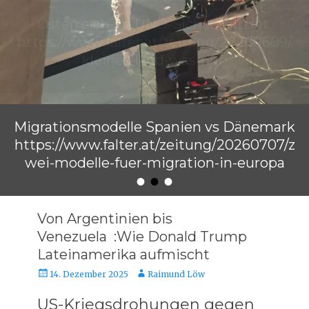
Migrationsmodelle Spanien vs Dänemark
https://www.falter.at/zeitung/20260707/z
wei-modelle-fuer-migration-in-europa
•
•
•
Veröffentlicht am
von
Raimund Löw
Von Argentinien bis
Venezuela :Wie Donald Trump
Lateinamerika aufmischt
Veröffentlicht
Autor
14. Dezember 2025
Raimund Löw
am
US-Kriegsdrohungen gegen