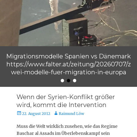
Migrationsmodelle Spanien vs Dänemark
https://www.falter.at/zeitung/20260707/z
wei-modelle-fuer-migration-in-europa
•
•
•
Veröffentlicht am
von
Raimund Löw
Wenn der Syrien-Konflikt größer
wird, kommt die Intervention
Veröffentlicht
Autor
22. August 2012
Raimund Löw
am
Muss die Welt wirklich zusehen, wie das Regime
Baschar al Assads im Überlebenskampf sein