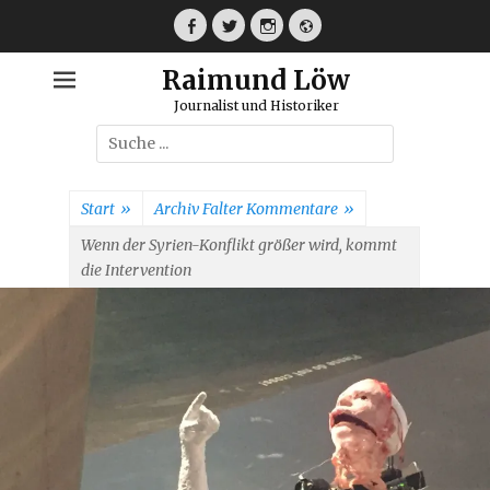
Weiter
zum
Facebook
Twitter
Instagram
Webseite
Inhalt
Raimund Löw
Journalist und Historiker
Suche
nach:
Start
»
Archiv Falter Kommentare
»
Wenn der Syrien-Konflikt größer wird, kommt
die Intervention