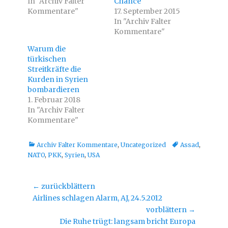
In "Archiv Falter
T
a
Chance
w
c
Kommentare"
17. September 2015
i
e
t
b
In "Archiv Falter
t
o
e
o
Kommentare"
r
k
z
z
Warum die
u
u
t
t
türkischen
e
e
i
i
Streitkräfte die
l
l
Kurden in Syrien
e
e
n
n
bombardieren
(
(
W
W
1. Februar 2018
i
i
In "Archiv Falter
r
r
d
d
Kommentare"
i
i
n
n
n
n
e
e
Kategorien
Tags
Archiv Falter Kommentare
,
Uncategorized
Assad
,
u
u
e
e
NATO
,
PKK
,
Syrien
,
USA
m
m
F
F
e
e
n
n
s
s
Beitragsnavigation
← zurückblättern
t
t
e
e
Vorheriger
Airlines schlagen Alarm, AJ, 24.5.2012
r
r
g
g
Beitrag:
vorblättern →
e
e
Nächster
ö
ö
Die Ruhe trügt: langsam bricht Europa
f
f