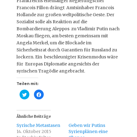
Frankreichs ehemaliger Regierungschef
Francois Fillon drängt Amtsinhaber Francois
Hollande zur großen weltpolitische Geste. Der
Sozialist solle als Reaktion auf die
Bombardierung Aleppos zu Vladimir Putin nach
Moskau fliegen, am besten gemeinsam mit
Angela Merkel, um die Blockade im
Sicherheitsrat durch Garantien für Russland zu
lockern. Ein beschleunigter Krisenmodus wäre
für Europas Diplomatie angesichts der
syrischen Tragödie angebracht.
Teilen mit:
K
K
l
l
i
i
c
c
k
k
,
,
u
u
Ähnliche Beiträge
m
m
ü
a
Syrische Metastasen
Geben wir Putins
b
u
e
f
14. Oktober 2015
Syrienplänen eine
r
F