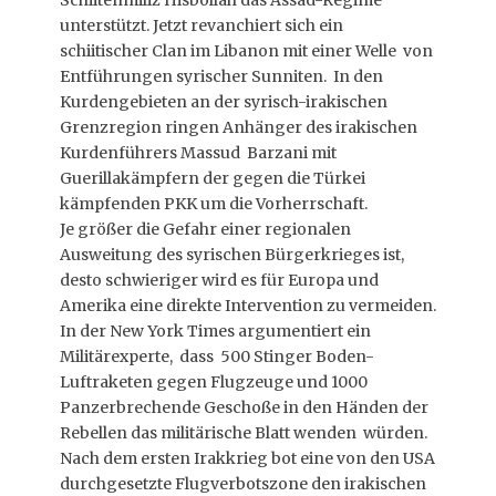
Schiitenmiliz Hisbollah das Assad-Regime
unterstützt. Jetzt revanchiert sich ein
schiitischer Clan im Libanon mit einer Welle von
Entführungen syrischer Sunniten. In den
Kurdengebieten an der syrisch-irakischen
Grenzregion ringen Anhänger des irakischen
Kurdenführers Massud Barzani mit
Guerillakämpfern der gegen die Türkei
kämpfenden PKK um die Vorherrschaft.
Je größer die Gefahr einer regionalen
Ausweitung des syrischen Bürgerkrieges ist,
desto schwieriger wird es für Europa und
Amerika eine direkte Intervention zu vermeiden.
In der New York Times argumentiert ein
Militärexperte, dass 500 Stinger Boden-
Luftraketen gegen Flugzeuge und 1000
Panzerbrechende Geschoße in den Händen der
Rebellen das militärische Blatt wenden würden.
Nach dem ersten Irakkrieg bot eine von den USA
durchgesetzte Flugverbotszone den irakischen