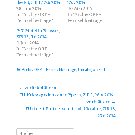
die EU, ZiB 1, 27.6.2014
T
a
25.5.2014
w
c
28. Juni 2014
30. Mai 2014
i
e
t
b
In "Archiv ORF -
In "Archiv ORF -
t
o
Fernsehbeiträge"
e
o
Fernsehbeiträge"
r
k
z
z
G-7 Gipfel in Brüssel,
u
u
t
t
ZiB 13, 5.6.2014
e
e
i
i
5. Juni 2014
l
l
In "Archiv ORF -
e
e
n
n
Fernsehbeiträge"
(
(
W
W
i
i
r
r
Kategorien
Archiv ORF - Fernsehbeiträge
,
Uncategorized
d
d
i
i
n
n
n
n
e
e
Beitragsnavigation
← zurückblättern
u
u
e
e
Vorheriger
EU-Kriegsgedenken in Ypern, ZiB 1, 26.6.2014
m
m
F
F
Beitrag:
vorblättern →
e
e
n
n
Nächster
EU fixiert Partnerschaft mit Ukraine, ZiB 13,
s
s
t
t
Beitrag:
27.6.2014
e
e
r
r
g
g
e
e
Suche
ö
ö