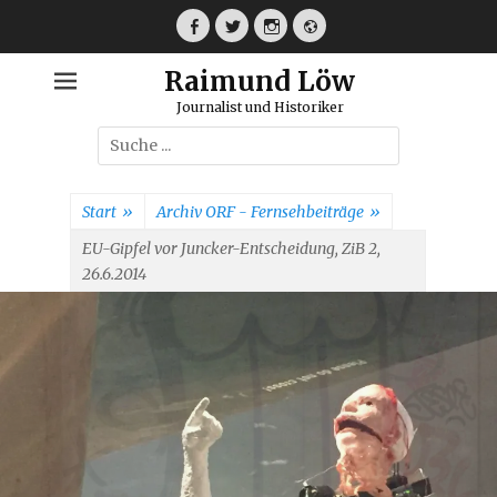
Weiter
zum
Facebook
Twitter
Instagram
Webseite
Inhalt
Raimund Löw
Journalist und Historiker
Suche
nach:
Start
»
Archiv ORF - Fernsehbeiträge
»
EU-Gipfel vor Juncker-Entscheidung, ZiB 2,
26.6.2014