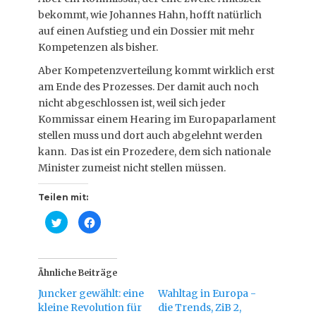
bekommt, wie Johannes Hahn, hofft natürlich
auf einen Aufstieg und ein Dossier mit mehr
Kompetenzen als bisher.
Aber Kompetenzverteilung kommt wirklich erst
am Ende des Prozesses. Der damit auch noch
nicht abgeschlossen ist, weil sich jeder
Kommissar einem Hearing im Europaparlament
stellen muss und dort auch abgelehnt werden
kann. Das ist ein Prozedere, dem sich nationale
Minister zumeist nicht stellen müssen.
Teilen mit:
K
K
l
l
i
i
c
c
k
k
,
,
u
u
Ähnliche Beiträge
m
m
ü
a
Juncker gewählt: eine
Wahltag in Europa -
b
u
e
f
kleine Revolution für
die Trends, ZiB 2,
r
F