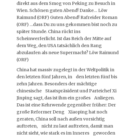
direkt aus dem Smog von Peking zu Besuch in
Wien. Schönen guten Abend! Danke… Löw
Raimund (ORF) Guten Abend! Rafreider Roman
(ORF) …dass Du zu uns gekommen bist noch zu
später Stunde. China rückt ins
Scheinwerferlicht. Ist das Reich der Mitte auf
dem Weg, den USA tatsächlich den Rang
abzulaufen als neue Supermacht? Löw Raimund
(ORF)
China hat massiv zugelegt in der Weltpolitik in
den letzten fünf Jahren, in den letzten fünf bis
zehn Jahren. Besonders der mächtige
chinesische Staatspräsident und Parteichef Xi
Jinping sagt, das ist ihm ein großes Anliegen.
Das ist eine Kehrwende gegenüber früher: Der
große Reformer Deng Xiaoping hat noch
geraten, China soll nach außen vorsichtig
auftreten, nicht zu laut auftreten, damit man
nicht sieht, wie stark es im Inneres geworden