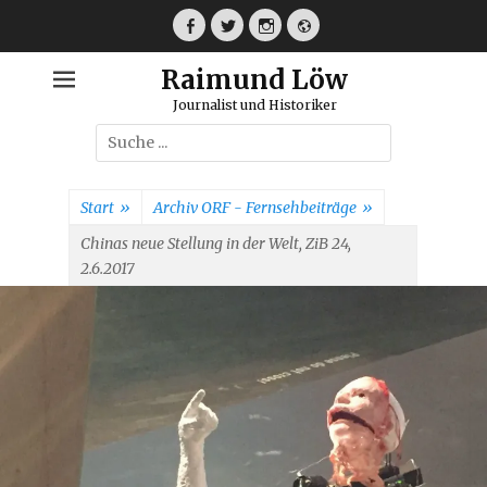
Weiter
zum
Facebook
Twitter
Instagram
Webseite
Inhalt
Raimund Löw
Journalist und Historiker
Suche
nach:
Start
»
Archiv ORF - Fernsehbeiträge
»
Chinas neue Stellung in der Welt, ZiB 24,
2.6.2017