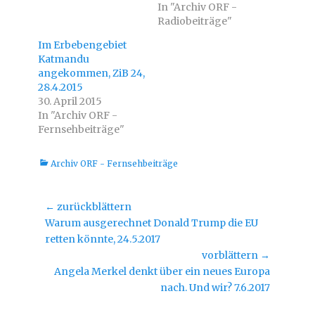
t
b
In "Archiv ORF -
t
o
e
o
Radiobeiträge"
r
k
z
z
Im Erbebengebiet
u
u
t
t
Katmandu
e
e
i
i
angekommen, ZiB 24,
l
l
28.4.2015
e
e
n
n
30. April 2015
(
(
W
W
In "Archiv ORF -
i
i
Fernsehbeiträge"
r
r
d
d
i
i
n
n
Kategorien
Archiv ORF - Fernsehbeiträge
n
n
e
e
u
u
e
e
m
m
Beitragsnavigation
← zurückblättern
F
F
e
e
Vorheriger
Warum ausgerechnet Donald Trump die EU
n
n
s
s
Beitrag:
retten könnte, 24.5.2017
t
t
e
e
vorblättern →
r
r
g
g
Nächster
Angela Merkel denkt über ein neues Europa
e
e
ö
ö
Beitrag:
nach. Und wir? 7.6.2017
f
f
f
f
n
n