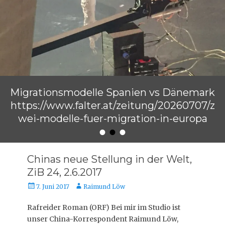
Migrationsmodelle Spanien vs Dänemark
https://www.falter.at/zeitung/20260707/z
wei-modelle-fuer-migration-in-europa
•
•
•
Veröffentlicht am
von
Raimund Löw
Chinas neue Stellung in der Welt,
ZiB 24, 2.6.2017
Veröffentlicht
Autor
7. Juni 2017
Raimund Löw
am
Rafreider Roman (ORF) Bei mir im Studio ist
unser China-Korrespondent Raimund Löw,