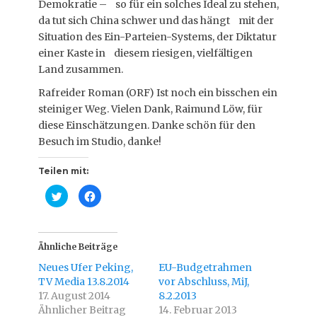
Demokratie – so für ein solches Ideal zu stehen,
da tut sich China schwer und das hängt mit der
Situation des Ein-Parteien-Systems, der Diktatur
einer Kaste in diesem riesigen, vielfältigen
Land zusammen.
Rafreider Roman (ORF) Ist noch ein bisschen ein
steiniger Weg. Vielen Dank, Raimund Löw, für
diese Einschätzungen. Danke schön für den
Besuch im Studio, danke!
Teilen mit:
K
K
l
l
i
i
c
c
k
k
,
,
u
u
Ähnliche Beiträge
m
m
ü
a
Neues Ufer Peking,
EU-Budgetrahmen
b
u
e
f
TV Media 13.8.2014
vor Abschluss, MiJ,
r
F
17. August 2014
T
a
8.2.2013
w
c
Ähnlicher Beitrag
14. Februar 2013
i
e