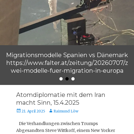
Migrationsmodelle Spanien vs Dänemark
https://www.falter.at/zeitung/20260707/z
wei-modelle-fuer-migration-in-europa
•
•
•
Veröffentlicht am
von
Raimund Löw
Atomdiplomatie mit dem Iran
macht Sinn, 15.4.2025
Veröffentlicht
Autor
21. April 2025
Raimund Löw
am
Die Verhandlungen zwischen Trumps
Abgesandten Steve Wittkoff, einem New Yorker