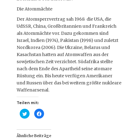
Die Atommächte
Der Atomsperrvertrag sah 1968 die USA, die
UdSSR, China, Großbritannien und Frankreich
als Atommächte vor. Dazu gekommen sind
Israel, Indien (1974), Pakistan (1998) und zuletzt
Nordkorea (2006). Die Ukraine, Belarus und
Kasachstan hatten auf Atomwaffen aus der
sowjetischen Zeit verzichtet. Südafrika stellte
nach dem Ende des Apartheid seine atomare
Rüstung ein. Bis heute verfügen Amerikaner
und Russen über das bei weitem größte nukleare
Waffenarsenal.
Teilen mit:
K
K
l
l
i
i
c
c
k
k
,
,
u
u
Ähnliche Beiträge