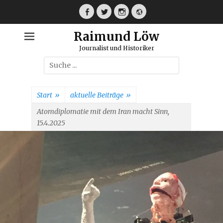
Weiter
zum
Facebook
Twitter
Instagram
Webseite
Inhalt
Raimund Löw
Journalist und Historiker
Suche
nach:
Start
»
aktuelle Beiträge
»
Atomdiplomatie mit dem Iran macht Sinn,
15.4.2025