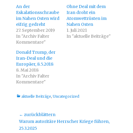
m
m
ü
a
An der
Ohne Deal mit dem
b
u
e
f
Eskalationsschraube
Iran droht ein
r
F
im Nahen Osten wird
T
a
Atomwettrüsten im
w
c
eifrig gedreht
Nahen Osten
i
e
t
b
27. September 2019
1. Juli 2021
t
o
In "Archiv Falter
e
o
In "aktuelle Beiträge"
r
k
Kommentare"
z
z
u
u
t
t
Donald Trump, der
e
e
i
i
Iran-Deal und die
l
l
Europäer, 8.5.2018
e
e
n
n
8. Mai 2018
(
(
W
W
In "Archiv Falter
i
i
Kommentare"
r
r
d
d
i
i
n
n
Kategorien
aktuelle Beiträge
n
n
,
Uncategorized
e
e
u
u
e
e
m
m
Beitragsnavigation
← zurückblättern
F
F
e
e
Vorheriger
Warum autoritäre Herrscher Kriege führen,
n
n
s
s
Beitrag:
25.3.2025
t
t
e
e