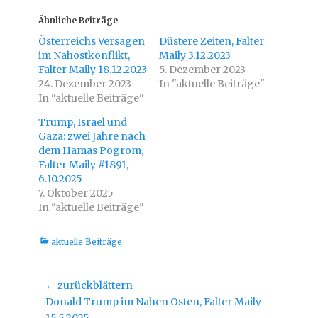
k
k
,
,
u
u
Ähnliche Beiträge
m
m
ü
a
Österreichs Versagen
Düstere Zeiten, Falter
b
u
e
f
im Nahostkonflikt,
Maily 3.12.2023
r
F
Falter Maily 18.12.2023
T
a
5. Dezember 2023
w
c
24. Dezember 2023
In "aktuelle Beiträge"
i
e
t
b
In "aktuelle Beiträge"
t
o
e
o
r
k
Trump, Israel und
z
z
Gaza: zwei Jahre nach
u
u
t
t
dem Hamas Pogrom,
e
e
i
i
Falter Maily #1891,
l
l
6.10.2025
e
e
n
n
7. Oktober 2025
(
(
W
W
In "aktuelle Beiträge"
i
i
r
r
d
d
i
i
Kategorien
aktuelle Beiträge
n
n
n
n
e
e
u
u
e
e
Beitragsnavigation
← zurückblättern
m
m
F
F
Vorheriger
Donald Trump im Nahen Osten, Falter Maily
e
e
n
n
Beitrag: