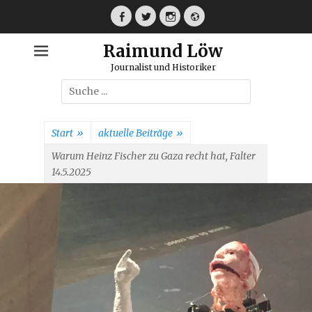
Weiter
zum
Facebook
Twitter
Instagram
Webseite
Inhalt
Raimund Löw
Journalist und Historiker
Suche
nach:
Start
»
aktuelle Beiträge
»
Warum Heinz Fischer zu Gaza recht hat, Falter
14.5.2025