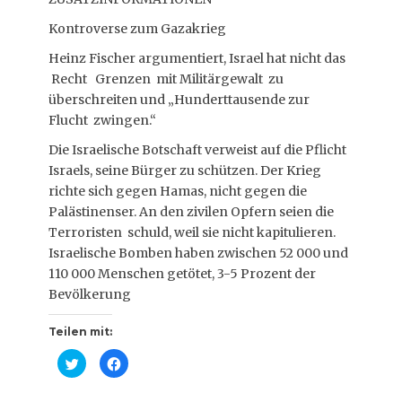
Kontroverse zum Gazakrieg
Heinz Fischer argumentiert, Israel hat nicht das
Recht Grenzen mit Militärgewalt zu
überschreiten und „Hunderttausende zur
Flucht zwingen.“
Die Israelische Botschaft verweist auf die Pflicht
Israels, seine Bürger zu schützen. Der Krieg
richte sich gegen Hamas, nicht gegen die
Palästinenser. An den zivilen Opfern seien die
Terroristen schuld, weil sie nicht kapitulieren.
Israelische Bomben haben zwischen 52 000 und
110 000 Menschen getötet, 3-5 Prozent der
Bevölkerung
Teilen mit:
K
K
l
l
i
i
c
c