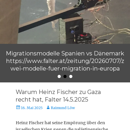
Migrationsmodelle Spanien vs Dänemark
https://www.falter.at/zeitung/20260707/z
wei-modelle-fuer-migration-in-europa
•
•
•
Veröffentlicht am
von
Raimund Löw
Warum Heinz Fischer zu Gaza
recht hat, Falter 14.5.2025
Veröffentlicht
Autor
16. Mai 2025
Raimund Löw
am
Heinz Fischer hat seine Empörung über den
israelischen Krieg gegen die palästinensische