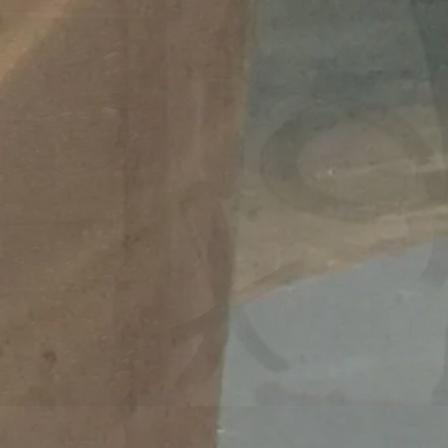
Migrati
https:/
wei-mo
Veröffentlicht 