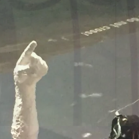
onsmodelle Spanien vs 
/www.falter.at/zeitung/20
delle-fuer-migration-in
am
von
Raimund Löw
weiterlesen...