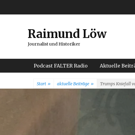
Weiter
zum
Inhalt
Raimund Löw
Journalist und Historiker
Hauptmenü
Podcast FALTER Radio
Aktuelle Beitr
Start
»
aktuelle Beiträge
»
Trumps Kniefall v