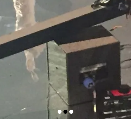
•
•
•