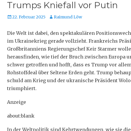
Trumps Kniefall vor Putin
Veröffentlicht
Autor
22. Februar 2025
Raimund Löw
am
Die Welt ist dabei, den spektakulären Positionswec
im Ukrainekrieg gerade vollzieht. Frankreichs Pr
Großbritanniens Regierungschef Keir Starmer woll
herausfinden, wie tief der Bruch zwischen Europa u
schwer getroffen und hofft, dass es Trump vor alle
Rohstoffdeal über Seltene Erden geht. Trump behaupt
schuld am Krieg und der ukranische Präsident Wolo
triumphiert.
Anzeige
about:blank
In der Weltpolitik sind Kehrtwendungen, wie sie die