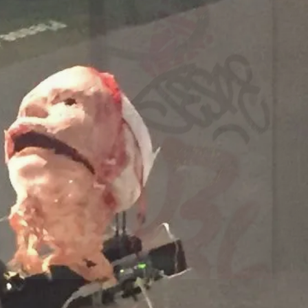
Dänemark
260707/z
-europa