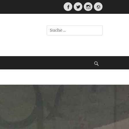
Facebook
Twitter
Instagram
Webseite
Suche
nach:
Suche