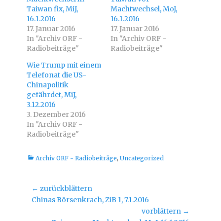
b
u
e
f
Taiwan fix, MiJ,
Machtwechsel, MoJ,
r
F
16.1.2016
T
a
16.1.2016
w
c
17. Januar 2016
17. Januar 2016
i
e
t
b
In "Archiv ORF -
In "Archiv ORF -
t
o
Radiobeiträge"
e
o
Radiobeiträge"
r
k
z
z
Wie Trump mit einem
u
u
t
t
Telefonat die US-
e
e
i
i
Chinapolitik
l
l
gefährdet, MiJ,
e
e
n
n
3.12.2016
(
(
W
W
3. Dezember 2016
i
i
In "Archiv ORF -
r
r
d
d
Radiobeiträge"
i
i
n
n
n
n
e
e
Kategorien
Archiv ORF - Radiobeiträge
,
Uncategorized
u
u
e
e
m
m
F
F
e
e
Beitragsnavigation
← zurückblättern
n
n
s
s
Vorheriger
Chinas Börsenkrach, ZiB 1, 7.1.2016
t
t
e
e
Beitrag:
vorblättern →
r
r
g
g