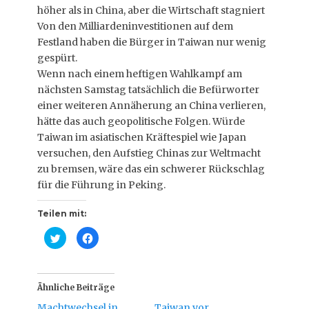
höher als in China, aber die Wirtschaft stagniert
Von den Milliardeninvestitionen auf dem
Festland haben die Bürger in Taiwan nur wenig
gespürt.
Wenn nach einem heftigen Wahlkampf am
nächsten Samstag tatsächlich die Befürworter
einer weiteren Annäherung an China verlieren,
hätte das auch geopolitische Folgen. Würde
Taiwan im asiatischen Kräftespiel wie Japan
versuchen, den Aufstieg Chinas zur Weltmacht
zu bremsen, wäre das ein schwerer Rückschlag
für die Führung in Peking.
Teilen mit:
K
K
l
l
i
i
c
c
k
k
,
,
u
u
Ähnliche Beiträge
m
m
ü
a
Machtwechsel in
Taiwan vor