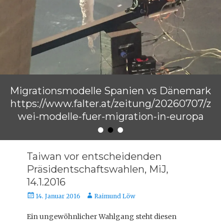
Migrationsmodelle Spanien vs Dänemark
https://www.falter.at/zeitung/20260707/z
wei-modelle-fuer-migration-in-europa
•
•
•
Veröffentlicht am
von
Raimund Löw
Taiwan vor entscheidenden
Präsidentschaftswahlen, MiJ,
14.1.2016
Veröffentlicht
Autor
14. Januar 2016
Raimund Löw
am
Ein ungewöhnlicher Wahlgang steht diesen