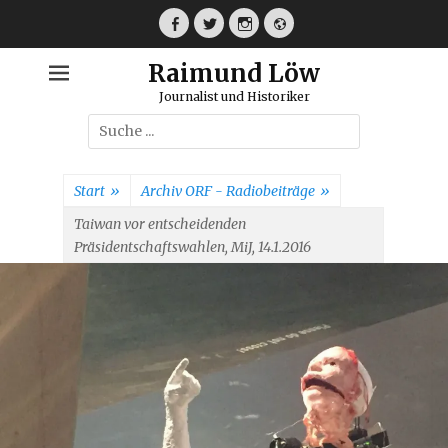
Weiter
zum
Facebook
Twitter
Instagram
Webseite
Inhalt
Raimund Löw
Journalist und Historiker
Suche
nach:
Start
»
Archiv ORF - Radiobeiträge
»
Taiwan vor entscheidenden
Präsidentschaftswahlen, MiJ, 14.1.2016