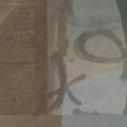
Migrati
https:/
wei-mo
Veröffentlicht 