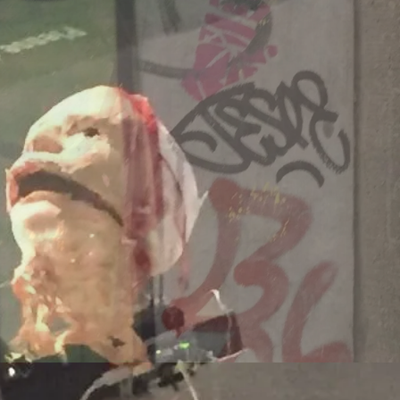
Dänemark
260707/z
-europa