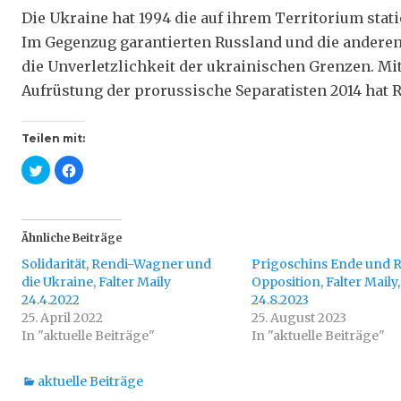
Die Ukraine hat 1994 die auf ihrem Territorium stat
Im Gegenzug garantierten Russland und die ande
die Unverletzlichkeit der ukrainischen Grenzen. M
Aufrüstung der prorussische Separatisten 2014 hat
Teilen mit:
K
K
l
l
i
i
c
c
k
k
,
,
u
u
Ähnliche Beiträge
m
m
ü
a
Solidarität, Rendi-Wagner und
b
u
Prigoschins Ende und 
e
f
die Ukraine, Falter Maily
Opposition, Falter Maily,
r
F
T
a
24.4.2022
24.8.2023
w
c
25. April 2022
i
e
25. August 2023
t
b
In "aktuelle Beiträge"
In "aktuelle Beiträge"
t
o
e
o
r
k
z
z
Kategorien
aktuelle Beiträge
u
u
t
t