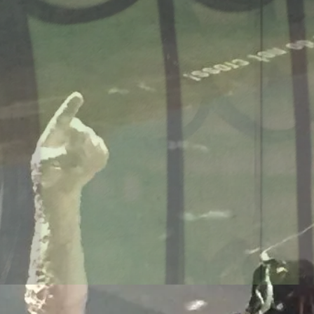
onsmodelle Spanien vs 
/www.falter.at/zeitung/20
delle-fuer-migration-in
am
von
Raimund Löw
weiterlesen...