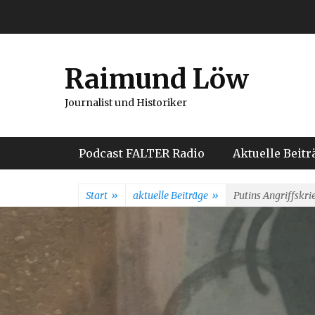
Weiter
zum
Inhalt
Raimund Löw
Journalist und Historiker
Hauptmenü
Podcast FALTER Radio
Aktuelle Beitr
Start
»
aktuelle Beiträge
»
Putins Angriffskri