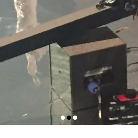
•
•
•