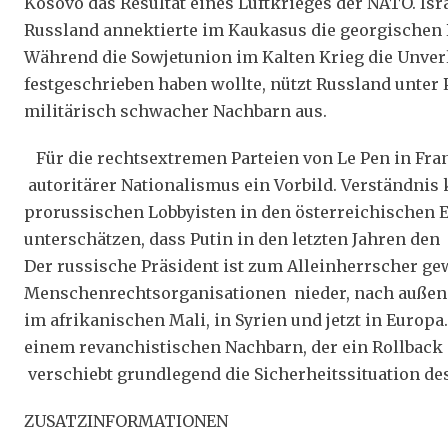
Kosovo das Resultat eines Luftkrieges der NATO. Isr
Russland annektierte im Kaukasus die georgischen
Während die Sowjetunion im Kalten Krieg die Unverl
festgeschrieben haben wollte, nützt Russland unter P
militärisch schwacher Nachbarn aus.
Für die rechtsextremen Parteien von Le Pen in Fran
autoritärer Nationalismus ein Vorbild. Verständnis
prorussischen Lobbyisten in den österreichischen E
unterschätzen, dass Putin in den letzten Jahren den
Der russische Präsident ist zum Alleinherrscher ge
Menschenrechtsorganisationen nieder, nach außen h
im afrikanischen Mali, in Syrien und jetzt in Euro
einem revanchistischen Nachbarn, der ein Rollback 
verschiebt grundlegend die Sicherheitssituation de
ZUSATZINFORMATIONEN