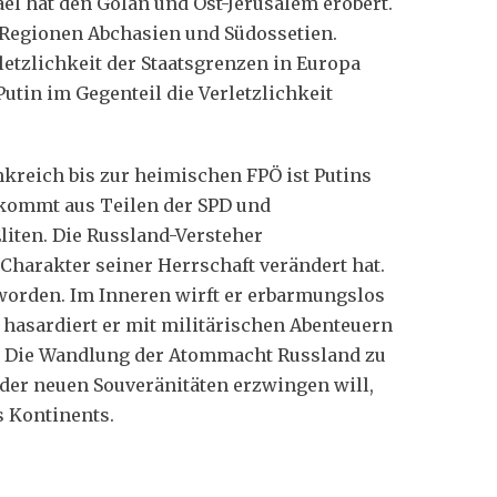
ael hat den Golan und Ost-Jerusalem erobert.
 Regionen Abchasien und Südossetien.
etzlichkeit der Staatsgrenzen in Europa
utin im Gegenteil die Verletzlichkeit
kreich bis zur heimischen FPÖ ist Putins
 kommt aus Teilen der SPD und
liten. Die Russland-Versteher
 Charakter seiner Herrschaft verändert hat.
worden. Im Inneren wirft er erbarmungslos
asardiert er mit militärischen Abenteuern
pa. Die Wandlung der Atommacht Russland zu
der neuen Souveränitäten erzwingen will,
s Kontinents.