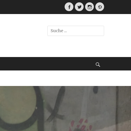
Facebook
Twitter
Instagram
Webseite
Suche
nach:
Suche