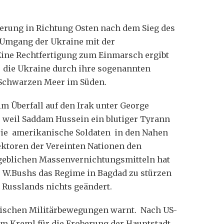
rung in Richtung Osten nach dem Sieg des
 Umgang der Ukraine mit der
Eine Rechtfertigung zum Einmarsch ergibt
t die Ukraine durch ihre sogenannten
 Schwarzen Meer im Süden.
m Überfall auf den Irak unter George
 weil Saddam Hussein ein blutiger Tyrann
wie amerikanische Soldaten in den Nahen
ektoren der Vereinten Nationen den
ngeblichen Massenvernichtungsmitteln hat
e W.Bushs das Regime in Bagdad zu stürzen
 Russlands nichts geändert.
ssischen Militärbewegungen warnt. Nach US-
m Kreml für die Eroberung der Hauptstadt