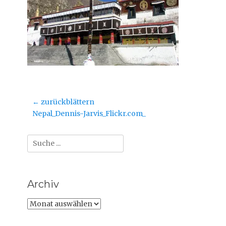
Beitragsnavigation
← zurückblättern
Vorheriger
Nepal_Dennis-Jarvis_Flickr.com_
Beitrag:
Suche
nach:
Archiv
Archiv