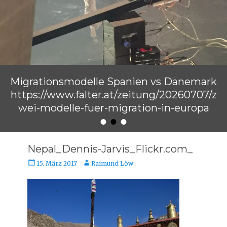
Migrationsmodelle Spanien vs Dänemark
https://www.falter.at/zeitung/20260707/z
wei-modelle-fuer-migration-in-europa
•
•
•
Veröffentlicht am
von
Raimund Löw
Nepal_Dennis-Jarvis_Flickr.com_
Veröffentlicht
Autor
15. März 2017
Raimund Löw
am