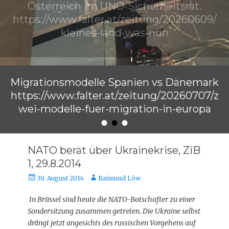
Österreich im UNO-Sicherheitsrat.
https://www.falter.at/zeitung/20260609/
kleines-land-was-nun
Veröffentlicht am
von
Raimund Löw
Migrationsmodelle Spanien vs Dänemark
https://www.falter.at/zeitung/20260707/z
wei-modelle-fuer-migration-in-europa
•
•
•
Veröffentlicht am
von
Raimund Löw
NATO berät über Ukrainekrise, ZiB
1, 29.8.2014
Veröffentlicht
Autor
30. August 2014
Raimund Löw
am
In Brüssel sind heute die NATO-Botschafter zu einer
Sondersitzung zusammen getreten. Die Ukraine selbst
drängt jetzt angesichts des russischen Vorgehens auf