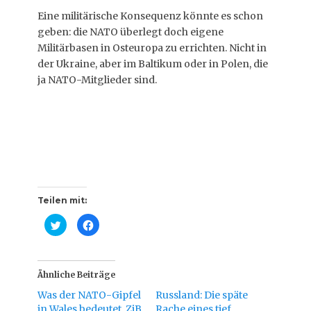
Eine militärische Konsequenz könnte es schon
geben: die NATO überlegt doch eigene
Militärbasen in Osteuropa zu errichten. Nicht in
der Ukraine, aber im Baltikum oder in Polen, die
ja NATO-Mitglieder sind.
Teilen mit:
K
K
l
l
i
i
c
c
k
k
,
,
u
u
Ähnliche Beiträge
m
m
ü
a
Was der NATO-Gipfel
Russland: Die späte
b
u
e
f
in Wales bedeutet, ZiB
Rache eines tief