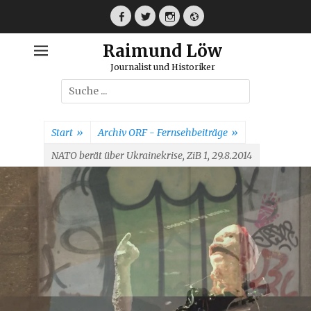
Weiter
zum
Facebook
Twitter
Instagram
Webseite
Inhalt
Raimund Löw
Journalist und Historiker
Suche
nach:
Start
»
Archiv ORF - Fernsehbeiträge
»
NATO berät über Ukrainekrise, ZiB 1, 29.8.2014