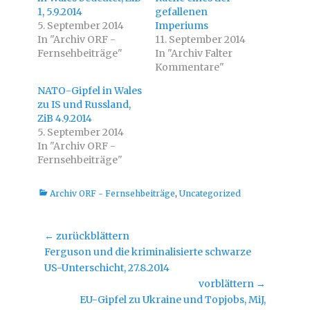
r
F
1, 5.9.2014
T
a
gefallenen
w
c
5. September 2014
Imperiums
i
e
t
b
In "Archiv ORF -
11. September 2014
t
o
Fernsehbeiträge"
e
o
In "Archiv Falter
r
k
Kommentare"
z
z
u
u
t
t
NATO-Gipfel in Wales
e
e
i
i
zu IS und Russland,
l
l
ZiB 4.9.2014
e
e
n
n
5. September 2014
(
(
W
W
In "Archiv ORF -
i
i
Fernsehbeiträge"
r
r
d
d
i
i
n
n
Kategorien
Archiv ORF - Fernsehbeiträge
n
n
,
Uncategorized
e
e
u
u
e
e
m
m
Beitragsnavigation
← zurückblättern
F
F
e
e
Vorheriger
Ferguson und die kriminalisierte schwarze
n
n
s
s
Beitrag:
US-Unterschicht, 27.8.2014
t
t
e
e
vorblättern →
r
r
g
g
Nächster
EU-Gipfel zu Ukraine und Topjobs, MiJ,
e
e