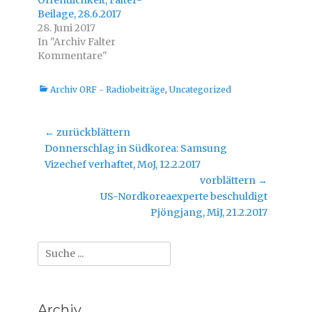
Öffentlichkeit, Falter-
e
e
n
n
Beilage, 28.6.2017
(
(
W
W
28. Juni 2017
i
i
In "Archiv Falter
r
r
d
d
Kommentare"
i
i
n
n
n
n
e
e
Kategorien
Archiv ORF - Radiobeiträge
,
Uncategorized
u
u
e
e
m
m
F
F
e
e
Beitragsnavigation
← zurückblättern
n
n
s
s
Vorheriger
Donnerschlag in Südkorea: Samsung
t
t
e
e
Beitrag:
Vizechef verhaftet, MoJ, 12.2.2017
r
r
g
g
vorblättern →
e
e
ö
ö
Nächster
US-Nordkoreaexperte beschuldigt
f
f
f
f
Beitrag:
Pjöngjang, MiJ, 21.2.2017
n
n
e
e
t
t
)
)
Suche
nach:
Archiv