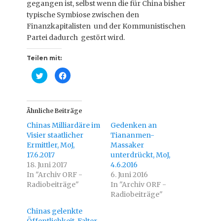
gegangen ist, selbst wenn die für China bisher
typische Symbiose zwischen den
Finanzkapitalisten und der Kommunistischen
Partei dadurch gestört wird.
Teilen mit:
K
K
l
l
i
i
c
c
k
k
,
,
u
u
Ähnliche Beiträge
m
m
ü
a
Chinas Milliardäre im
Gedenken an
b
u
e
f
Visier staatlicher
Tiananmen-
r
F
Ermittler, MoJ,
T
a
Massaker
w
c
17.6.2017
unterdrückt, MoJ,
i
e
t
b
18. Juni 2017
4.6.2016
t
o
In "Archiv ORF -
e
o
6. Juni 2016
r
k
Radiobeiträge"
In "Archiv ORF -
z
z
u
u
Radiobeiträge"
t
t
e
e
i
i
Chinas gelenkte
l
l