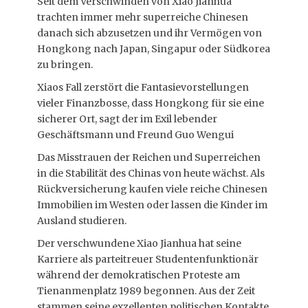
Seit dem Verschwinden von Xiao Jianhua
trachten immer mehr superreiche Chinesen
danach sich abzusetzen und ihr Vermögen von
Hongkong nach Japan, Singapur oder Südkorea
zu bringen.
Xiaos Fall zerstört die Fantasievorstellungen
vieler Finanzbosse, dass Hongkong für sie eine
sicherer Ort, sagt der im Exil lebender
Geschäftsmann und Freund Guo Wengui
Das Misstrauen der Reichen und Superreichen
in die Stabilität des Chinas von heute wächst. Als
Rückversicherung kaufen viele reiche Chinesen
Immobilien im Westen oder lassen die Kinder im
Ausland studieren.
Der verschwundene Xiao Jianhua hat seine
Karriere als parteitreuer Studentenfunktionär
während der demokratischen Proteste am
Tienanmenplatz 1989 begonnen. Aus der Zeit
stammen seine exzellenten politischen Kontakte.