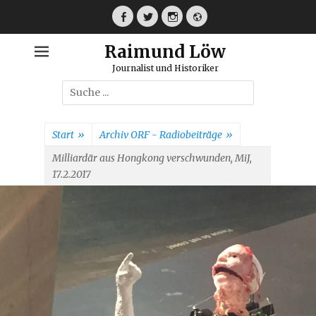
Weiter
zum
Facebook
Twitter
Instagram
Webseite
Inhalt
Raimund Löw
Journalist und Historiker
Suche
nach:
Start
»
Archiv ORF - Radiobeiträge
»
Milliardär aus Hongkong verschwunden, MiJ,
17.2.2017