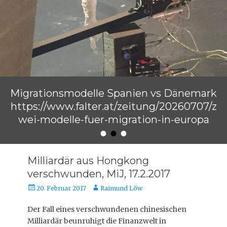
Migrationsmodelle Spanien vs Dänemark
https://www.falter.at/zeitung/20260707/z
wei-modelle-fuer-migration-in-europa
•
•
•
Veröffentlicht am
von
Raimund Löw
Milliardär aus Hongkong
verschwunden, MiJ, 17.2.2017
Veröffentlicht
Autor
20. Februar 2017
Raimund Löw
am
Der Fall eines verschwundenen chinesischen
Milliardär beunruhigt die Finanzwelt in