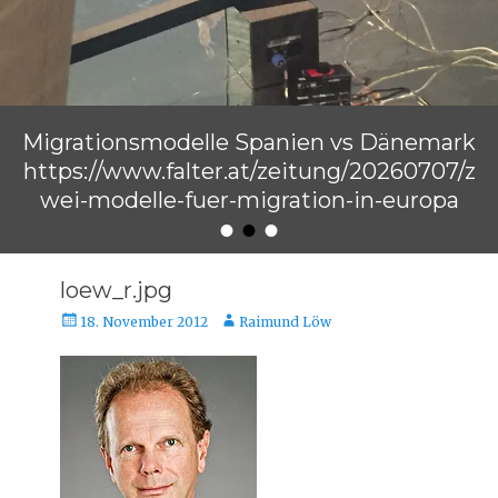
Migrationsmodelle Spanien vs Dänemark
https://www.falter.at/zeitung/20260707/z
wei-modelle-fuer-migration-in-europa
•
•
•
Veröffentlicht am
von
Raimund Löw
loew_r.jpg
Veröffentlicht
Autor
18. November 2012
Raimund Löw
am