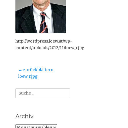
http://wordpress.loew.at/wp-
content/uploads/2012/11/loew_r.jpg
Beitragsnavigation
← zurückblättern
Vorheriger
loew_r.jpg
Beitrag:
Suche
nach:
Archiv
Archiv