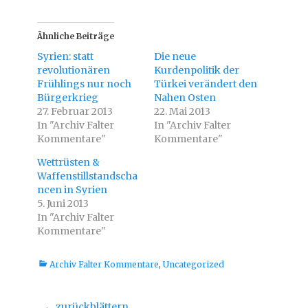
i
i
c
c
k
k
,
,
u
u
Ähnliche Beiträge
m
m
ü
a
Syrien: statt
Die neue
b
u
e
f
revolutionären
Kurdenpolitik der
r
F
Frühlings nur noch
T
a
Türkei verändert den
w
c
Bürgerkrieg
Nahen Osten
i
e
t
b
27. Februar 2013
22. Mai 2013
t
o
In "Archiv Falter
e
o
In "Archiv Falter
r
k
Kommentare"
Kommentare"
z
z
u
u
t
t
Wettrüsten &
e
e
i
i
Waffenstillstandscha
l
l
ncen in Syrien
e
e
n
n
5. Juni 2013
(
(
W
W
In "Archiv Falter
i
i
Kommentare"
r
r
d
d
i
i
n
n
Kategorien
Archiv Falter Kommentare
n
n
,
Uncategorized
e
e
u
u
e
e
m
m
Beitragsnavigation
← zurückblättern
F
F