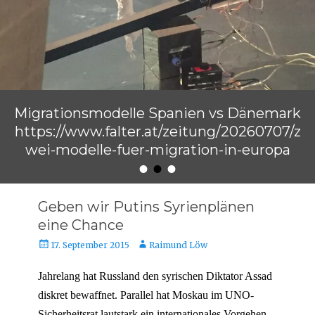
Migrationsmodelle Spanien vs Dänemark
https://www.falter.at/zeitung/20260707/z
wei-modelle-fuer-migration-in-europa
•
•
•
Veröffentlicht am
von
Raimund Löw
Geben wir Putins Syrienplänen
eine Chance
Veröffentlicht
Autor
17. September 2015
Raimund Löw
am
Jahrelang hat Russland den syrischen Diktator Assad
diskret bewaffnet. Parallel hat Moskau im UNO-
Sicherheitsrat lautstark ein internationales Vorgehen