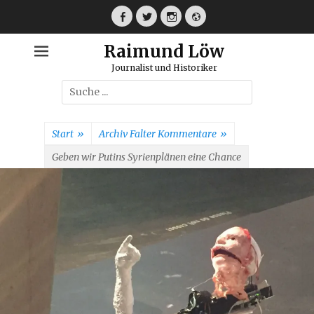
Weiter
zum
Facebook
Twitter
Instagram
Webseite
Inhalt
Raimund Löw
Journalist und Historiker
Suche
nach:
Start
»
Archiv Falter Kommentare
»
Geben wir Putins Syrienplänen eine Chance