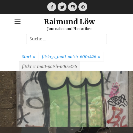
Weiter
zum
Facebook
Twitter
Instagram
Webseite
Inhalt
Raimund Löw
Journalist und Historiker
Suche
nach:
Start
»
flickr_cc_matt-paish-600x426
»
flickr_cc_matt-paish-600×426