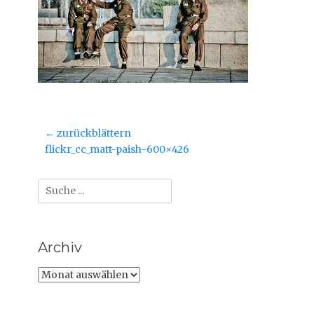
Beitragsnavigation
← zurückblättern
Vorheriger
flickr_cc_matt-paish-600×426
Beitrag:
Suche
nach:
Archiv
Archiv