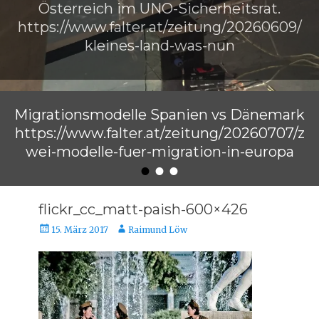
Österreich im UNO-Sicherheitsrat.
https://www.falter.at/zeitung/20260609/
kleines-land-was-nun
Veröffentlicht am
von
Raimund Löw
Migrationsmodelle Spanien vs Dänemark
https://www.falter.at/zeitung/20260707/z
wei-modelle-fuer-migration-in-europa
•
•
•
Veröffentlicht am
von
Raimund Löw
flickr_cc_matt-paish-600×426
Veröffentlicht
Autor
15. März 2017
Raimund Löw
am