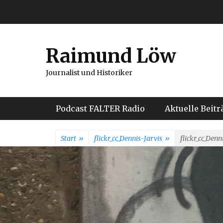
Weiter
zum
Inhalt
Raimund Löw
Journalist und Historiker
Hauptmenü
Podcast FALTER Radio
Aktuelle Beitr
Start
»
flickr_cc_Dennis-Jarvis
»
flickr_cc_Denn