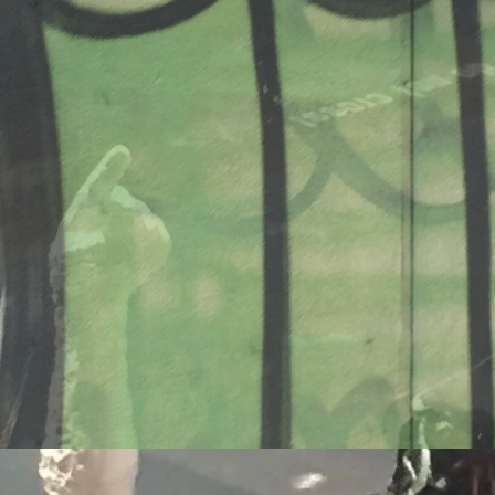
onsmodelle Spanien vs 
/www.falter.at/zeitung/20
delle-fuer-migration-in
am
von
Raimund Löw
weiterlesen...