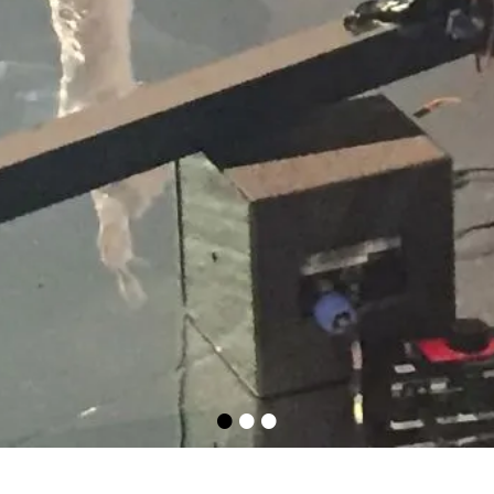
•
•
•