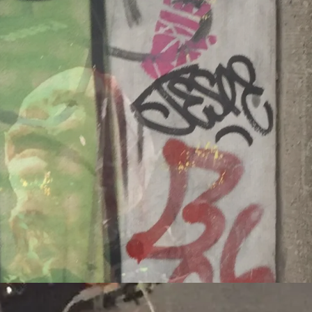
Dänemark
260707/z
-europa