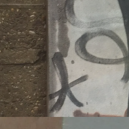
Migrati
https:/
wei-mo
Veröffentlicht 