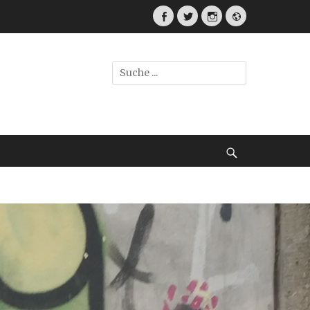
Facebook
Twitter
Instagram
Webseite
Suche
nach:
Suche