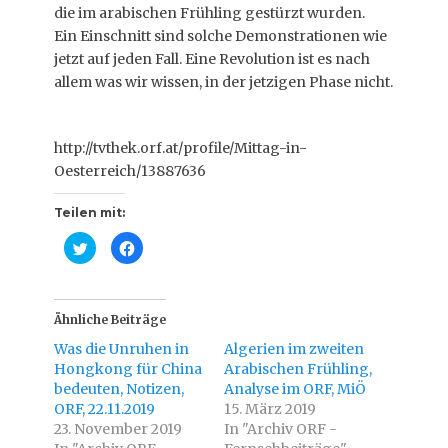
die im arabischen Frühling gestürzt wurden.
Ein Einschnitt sind solche Demonstrationen wie
jetzt auf jeden Fall. Eine Revolution ist es nach
allem was wir wissen, in der jetzigen Phase nicht.
http://tvthek.orf.at/profile/Mittag-in-
Oesterreich/13887636
Teilen mit:
K
K
l
l
i
i
c
c
k
k
,
,
u
u
Ähnliche Beiträge
m
m
ü
a
Was die Unruhen in
Algerien im zweiten
b
u
e
f
Hongkong für China
Arabischen Frühling,
r
F
bedeuten, Notizen,
T
a
Analyse im ORF, MiÖ
w
c
ORF, 22.11.2019
15. März 2019
i
e
t
b
23. November 2019
In "Archiv ORF -
t
o