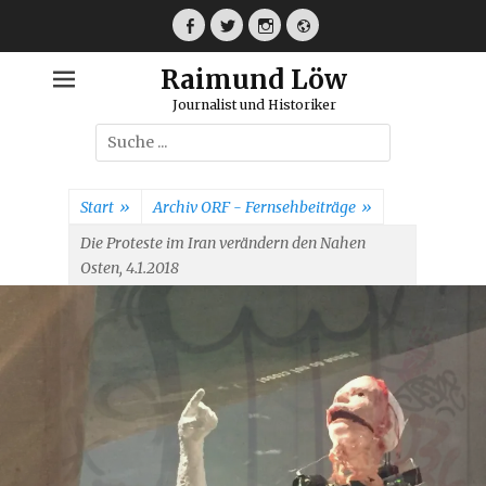
Weiter
zum
Facebook
Twitter
Instagram
Webseite
Inhalt
Raimund Löw
Journalist und Historiker
Suche
nach:
Start
»
Archiv ORF - Fernsehbeiträge
»
Die Proteste im Iran verändern den Nahen
Osten, 4.1.2018