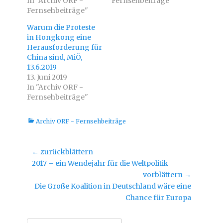
In "Archiv ORF -
e
o
Fernsehbeiträge"
r
k
Fernsehbeiträge"
z
z
u
u
t
t
Warum die Proteste
e
e
i
i
in Hongkong eine
l
l
Herausforderung für
e
e
n
n
China sind, MiÖ,
(
(
W
W
13.6.2019
i
i
13. Juni 2019
r
r
d
d
In "Archiv ORF -
i
i
n
n
Fernsehbeiträge"
n
n
e
e
u
u
e
e
Kategorien
Archiv ORF - Fernsehbeiträge
m
m
F
F
e
e
n
n
s
s
Beitragsnavigation
← zurückblättern
t
t
e
e
Vorheriger
2017 – ein Wendejahr für die Weltpolitik
r
r
g
g
Beitrag:
vorblättern →
e
e
Nächster
ö
ö
Die Große Koalition in Deutschland wäre eine
f
f
Beitrag:
f
f
Chance für Europa
n
n
e
e
t
t
)
)