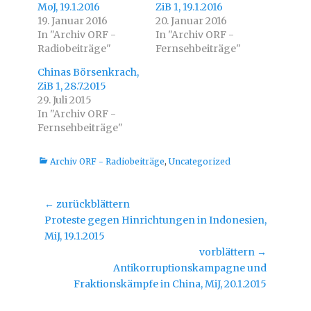
MoJ, 19.1.2016
T
a
ZiB 1, 19.1.2016
w
c
19. Januar 2016
20. Januar 2016
i
e
t
b
In "Archiv ORF -
In "Archiv ORF -
t
o
Radiobeiträge"
e
o
Fernsehbeiträge"
r
k
z
z
Chinas Börsenkrach,
u
u
t
t
ZiB 1, 28.7.2015
e
e
i
i
29. Juli 2015
l
l
In "Archiv ORF -
e
e
n
n
Fernsehbeiträge"
(
(
W
W
i
i
r
r
Kategorien
Archiv ORF - Radiobeiträge
,
Uncategorized
d
d
i
i
n
n
n
n
e
e
Beitragsnavigation
← zurückblättern
u
u
e
e
Vorheriger
Proteste gegen Hinrichtungen in Indonesien,
m
m
F
F
Beitrag:
MiJ, 19.1.2015
e
e
n
n
vorblättern →
s
s
t
t
Nächster
Antikorruptionskampagne und
e
e
r
r
Beitrag:
Fraktionskämpfe in China, MiJ, 20.1.2015
g
g
e
e
ö
ö