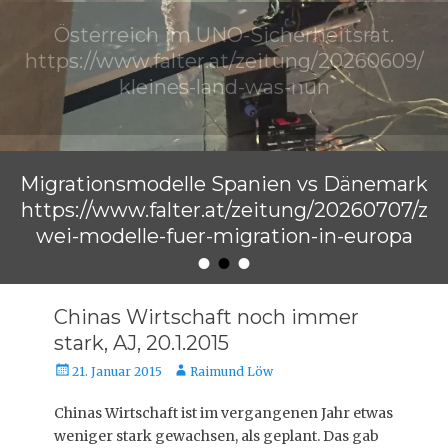
Österreich im UNO-Sicherheitsrat.
https://www.falter.at/zeitung/20260609/
kleines-land-was-nun
Veröffentlicht am
von
Raimund Löw
Migrationsmodelle Spanien vs Dänemark
https://www.falter.at/zeitung/20260707/z
wei-modelle-fuer-migration-in-europa
•
•
•
Veröffentlicht am
von
Raimund Löw
Chinas Wirtschaft noch immer
stark, AJ, 20.1.2015
Veröffentlicht
Autor
21. Januar 2015
Raimund Löw
am
Chinas Wirtschaft ist im vergangenen Jahr etwas
weniger stark gewachsen, als geplant. Das gab