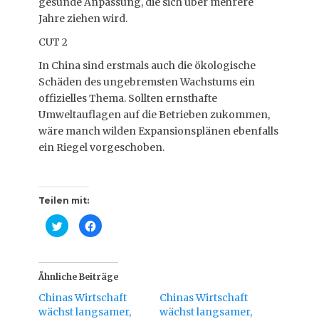
gesunde Anpassung, die sich über mehrere
Jahre ziehen wird.
CUT 2
In China sind erstmals auch die ökologische
Schäden des ungebremsten Wachstums ein
offizielles Thema. Sollten ernsthafte
Umweltauflagen auf die Betrieben zukommen,
wäre manch wilden Expansionsplänen ebenfalls
ein Riegel vorgeschoben.
Teilen mit:
K
K
l
l
i
i
c
c
k
k
,
,
u
u
Ähnliche Beiträge
m
m
ü
a
Chinas Wirtschaft
Chinas Wirtschaft
b
u
e
f
wächst langsamer,
wächst langsamer,
r
F