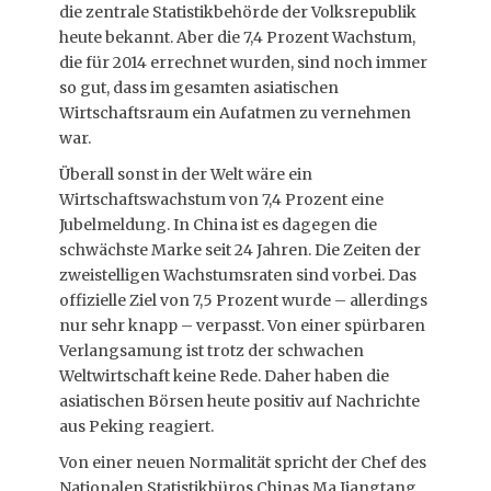
die zentrale Statistikbehörde der Volksrepublik
heute bekannt. Aber die 7,4 Prozent Wachstum,
die für 2014 errechnet wurden, sind noch immer
so gut, dass im gesamten asiatischen
Wirtschaftsraum ein Aufatmen zu vernehmen
war.
Überall sonst in der Welt wäre ein
Wirtschaftswachstum von 7,4 Prozent eine
Jubelmeldung. In China ist es dagegen die
schwächste Marke seit 24 Jahren. Die Zeiten der
zweistelligen Wachstumsraten sind vorbei. Das
offizielle Ziel von 7,5 Prozent wurde – allerdings
nur sehr knapp – verpasst. Von einer spürbaren
Verlangsamung ist trotz der schwachen
Weltwirtschaft keine Rede. Daher haben die
asiatischen Börsen heute positiv auf Nachrichte
aus Peking reagiert.
Von einer neuen Normalität spricht der Chef des
Nationalen Statistikbüros Chinas Ma Jiangtang,