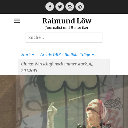
Weiter
zum
Facebook
Twitter
Instagram
Webseite
Inhalt
Raimund Löw
Journalist und Historiker
Suche
nach:
Start
»
Archiv ORF - Radiobeiträge
»
Chinas Wirtschaft noch immer stark, AJ,
20.1.2015