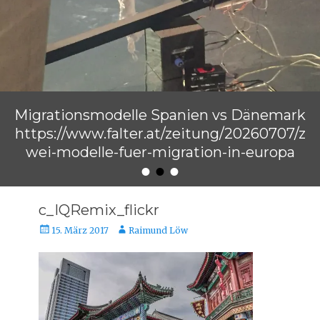
Migrationsmodelle Spanien vs Dänemark
https://www.falter.at/zeitung/20260707/z
wei-modelle-fuer-migration-in-europa
•
•
•
Veröffentlicht am
von
Raimund Löw
c_IQRemix_flickr
Veröffentlicht
Autor
15. März 2017
Raimund Löw
am