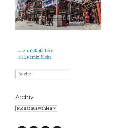
Beitragsnavigation
← zurückblättern
Vorheriger
c_IQRemix_flickr
Beitrag:
Suche
nach:
Archiv
Archiv