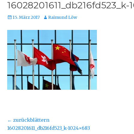
16028201611_db216fd523_k-
Veröffentlicht
Autor
15. März 2017
Raimund Löw
am
Beitragsnavigation
← zurückblättern
Vorheriger
16028201611_db216fd523_k-1024×683