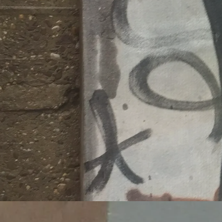
Migrati
https:/
wei-mo
Veröffentlicht 