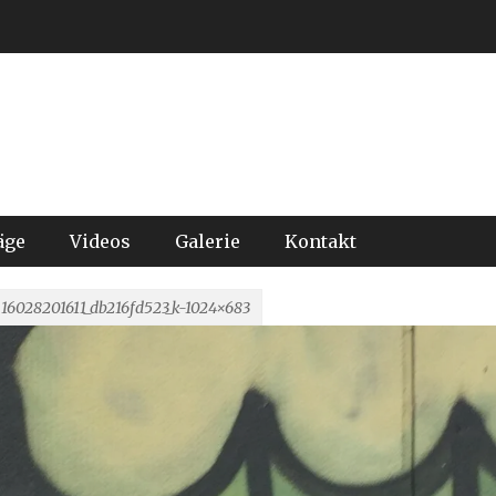
äge
Videos
Galerie
Kontakt
16028201611_db216fd523_k-1024×683