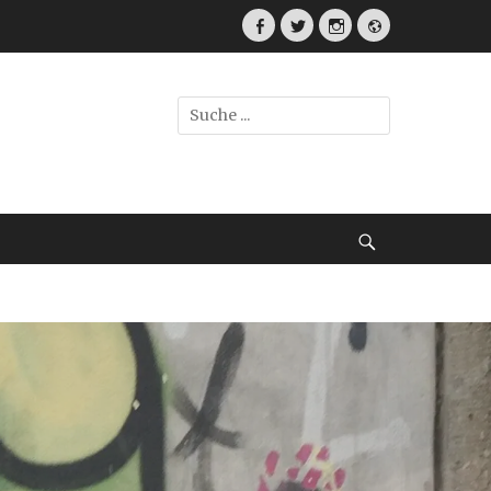
Facebook
Twitter
Instagram
Webseite
Suche
nach:
Suche