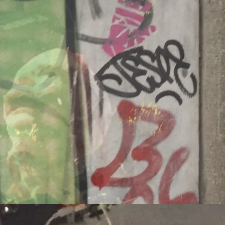
Dänemark
260707/z
-europa