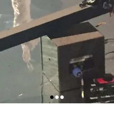
•
•
•