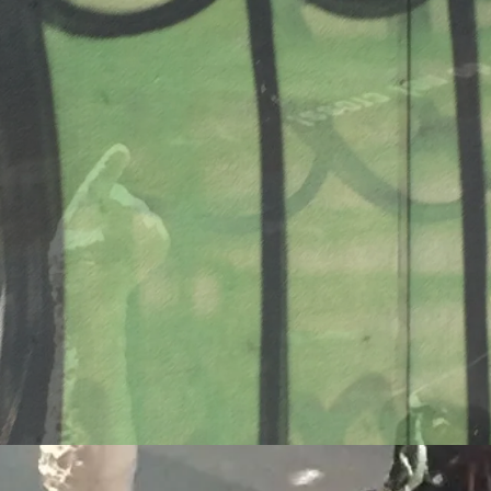
onsmodelle Spanien vs 
/www.falter.at/zeitung/20
delle-fuer-migration-in
am
von
Raimund Löw
weiterlesen...