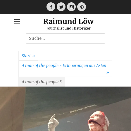
Weiter
zum
Facebook
Twitter
Instagram
Webseite
Inhalt
Raimund Löw
Journalist und Historiker
Suche
nach:
Start
»
A man of the people - Erinnerungen aus Asien
»
A man of the people 5