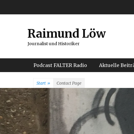
Weiter
zum
Inhalt
Raimund Löw
Journalist und Historiker
Hauptmenü
Podcast FALTER Radio
Aktuelle Beitr
Start
»
Contact Page