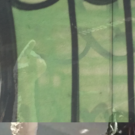
onsmodelle Spanien vs 
/www.falter.at/zeitung/20
delle-fuer-migration-in
am
von
Raimund Löw
weiterlesen...