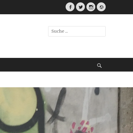
Facebook
Twitter
Instagram
Webseite
Suche
nach:
Suche