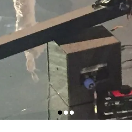
•
•
•