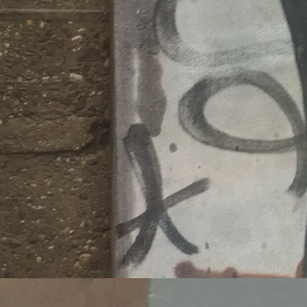
Migrati
https:/
wei-mo
Veröffentlicht 