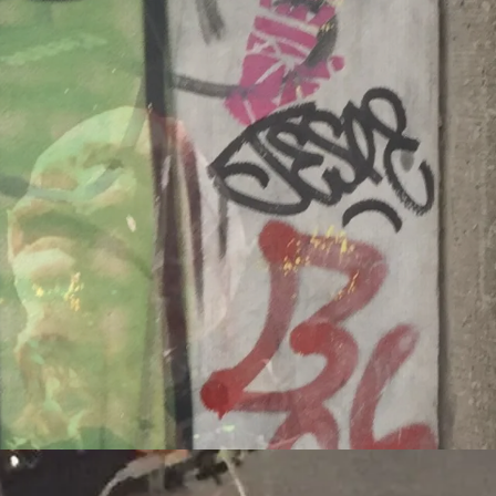
Dänemark
260707/z
-europa