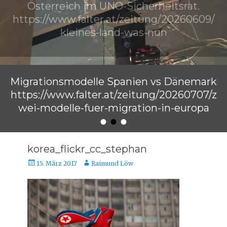
Österreich im UNO-Sicherheitsrat.
https://www.falter.at/zeitung/20260609/
kleines-land-was-nun
Veröffentlicht am
von
Raimund Löw
Migrationsmodelle Spanien vs Dänemark
https://www.falter.at/zeitung/20260707/z
wei-modelle-fuer-migration-in-europa
•
•
•
Veröffentlicht am
von
Raimund Löw
korea_flickr_cc_stephan
Veröffentlicht
Autor
15. März 2017
Raimund Löw
am