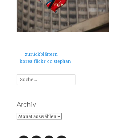
Beitragsnavigation
← zurückblättern
Vorheriger
korea_flickr_cc_stephan
Beitrag:
Suche
nach:
Archiv
Archiv